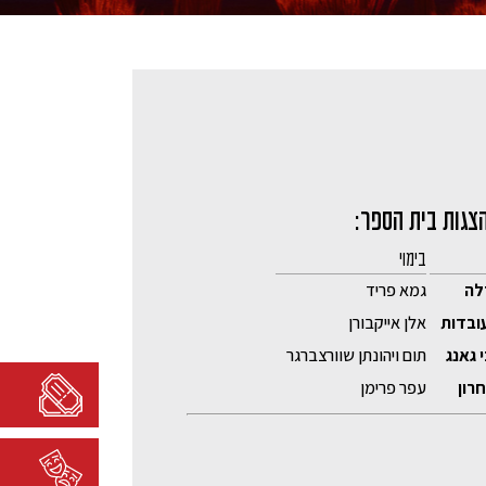
צגות בית הספר:
בימוי
לה
גמא פריד
ובדות
אלן אייקבורן
 גאנג
תום ויהונתן שוורצברגר
רון
עפר פרימן