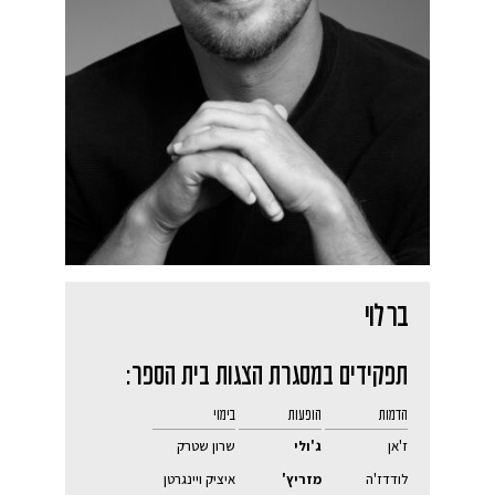
בר לוי
תפקידים במסגרת הצגות בית הספר:
הדמות
הופעות
בימוי
ז'אן
ג'ולי
שרון שטרק
לודדז'ה
מזריץ'
איציק ויינגרטן